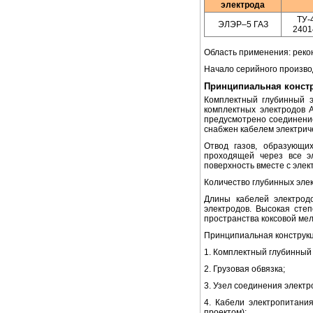
электрода
ТУ-
ЭЛЭР–5 ГАЗ
2401
Область применения: реко
Начало серийного производ
Принципиальная констр
Комплектный глубинный э
комплектных электродов А
предусмотрено соединение 
снабжен кабелем электриче
Отвод газов, образующи
проходящей через все э
поверхность вместе с элек
Количество глубинных элек
Длины кабелей электрод
электродов. Высокая сте
пространства коксовой ме
Принципиальная конструкц
1. Комплектный глубинный 
2. Грузовая обвязка;
3. Узел соединения электр
4. Кабели электропитани
проектом);