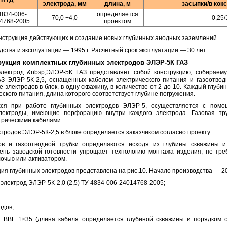
электрода, мм
длина, м
засыпки/в кок
4834-006-
определяется
70,0 +4,0
0,25/
4768-2005
проектом
нструкция действующих и создание новых глубинных анодных заземлений.
ства и эксплуатации — 1995 г. Расчетный срок эксплуатации — 30 лет.
укция комплектных глубинных электродов ЭЛЭР-5К ГАЗ
лектрод &nbsp;ЭЛЭР-5К ГАЗ представляет собой конструкцию, собираем
З ЭЛЭР-5К-2,5, оснащенных кабелем электрического питания и газоотвод
электродов в блок, в одну скважину, в количестве от 2 до 10. Каждый глуб
ского питания, длина которого соответствует глубине погружения.
хся при работе глубинных электродов ЭЛЭР-5, осуществляется с помощ
лектроды, имеющие перфорацию внутри каждого электрода. Газовая тр
трическими кабелями.
тродов ЭЛЭР-5К-2,5 в блоке определяется заказчиком согласно проекту.
ов и газоотводной трубки определяются исходя из глубины скважины и 
пень заводской готовности упрощает технологию монтажа изделия, не тре
лочью или активатором.
ия глубинных электродов представлена на рис.10. Начало производства — 20
электрод ЭЛЭР-5К-2,0 (2,5) ТУ 4834-006-24014768-2005;
одов;
я ВВГ 1×35 (длина кабеля определяется глубиной скважины и порядком о