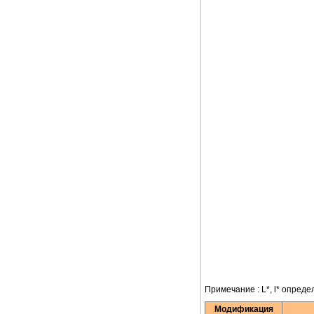
Примечание : L*, l* опред
Модификация